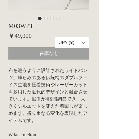
M03WPT
価
￥49,000
JPY (¥)
格
在庫なし
布を纏うように設計されたワイドパン
ツ。膨らみのある伝統柄のダブルフェ
イス生地を圧着技術やレーザーカット
を多用した近代的デザインと融合させ
ています。裾巾が4段階調節でき、大
きくシルエットを変えた着回しが楽し
めます。折り重なる変化を表現したア
イテムです。
W.face melton