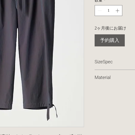
数量
*
2ヶ月後にお届け
予約購入
SizeSpec
1
Material
cotton 72% polyami
Waist
70
Hip
104
Knee
26.5
Rise
30