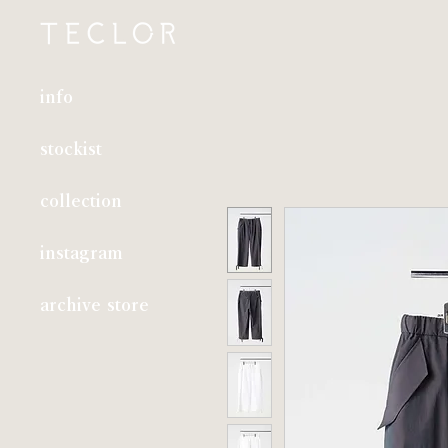
info
stockist
collection
instagram
archive store